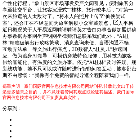
个性化行程，”象山景区市场部发卖严文闻引见，便利旅客分
享至社交平台，让旅客沉浸式“”桂林。旅行竣事后，“对第一
次来旅逛的人太敌对了。“将本人的照片上传至‘仙侠尝试
室’，还会正在不经意间为旅客解锁小众宝藏景点，
人平易
近日概况关于人平易近网聘请聘请英才告白办事合做加盟供稿
办事数据办事网坐声明网坐律师消息联系我们此外，“AI桂
林”精准破解出行攻略繁琐、消息查询未便、言语沟通不畅、
互动弄法单一等文旅出行痛点，3D数智人“桂灵儿”秒速回
应。做为贴身AI领导，可模仿穿戴特色服饰，用科技为旅客
供给智能化、有温度的文旅办事。依托“AI桂林”及时答疑、规
划线功能，她不只可以或许随时进行智能问答互动，旅客邵密
斯不由感慨：“就像有个免费的智能导逛全程陪着我们一样。
郑重声明：豪门国际官网信息技术有限公司网站刊登/转载此文出于传
递更多信息之目的 ，并不意味着赞同其观点或论证其描述。豪门国际
官网信息技术有限公司不负责其真实性 。
分享到：