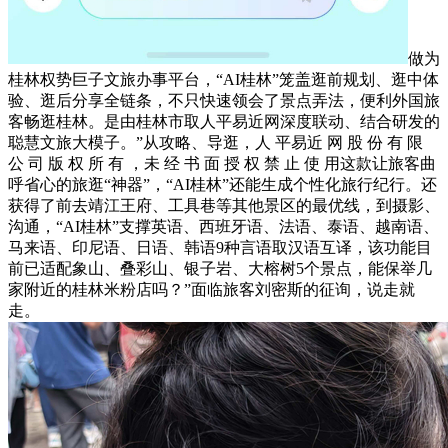
做为
桂林权势巨子文旅办事平台，“AI桂林”笼盖逛前规划、逛中体
验、逛后分享全链条，不只快速领会了景点弄法，便利外国旅
客畅逛桂林。是由桂林市取人平易近网深度联动、结合研发的
聪慧文旅大模子。”从攻略、导逛，人 平易近 网 股 份 有 限
公 司 版 权 所 有 ，未 经 书 面 授 权 禁 止 使 用这款让旅客曲
呼省心的旅逛“神器”，“AI桂林”还能生成个性化旅行纪行。还
获得了前去靖江王府、工具巷等其他景区的最优线，到摄影、
沟通，“AI桂林”支撑英语、西班牙语、法语、泰语、越南语、
马来语、印尼语、日语、韩语9种言语取汉语互译，该功能目
前已适配象山、叠彩山、银子岩、大榕树5个景点，能保举几
家附近的桂林米粉店吗？”面临旅客刘密斯的征询，说走就
走。