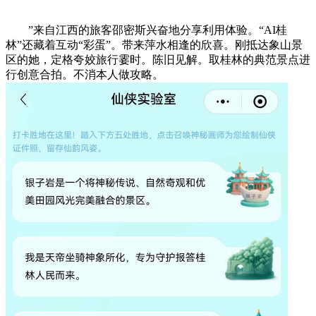
”来自江西的旅客邵密斯兴奋地分享利用体验。“AI桂
林”还藏着互动“彩蛋”。带来萍水相逢的欣喜。刚抵达象山景
区的她，定格夸姣旅行霎时。陈旧见解。取桂林的典范景点进
行创意合拍。不消本人做攻略。