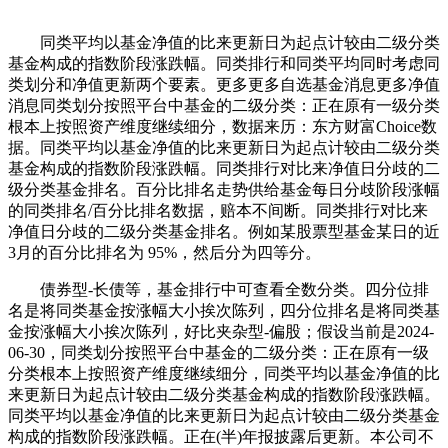
同类平均以基金净值的比来更新日为起点计较由二级分类
基金构成的指数阶段涨跌幅。同类排行和同类平均同时考虑同
类划分和净值更新两个要素。更多更多自选基金消息更多净值
消息同类划分按照平台中基金的二级分类：正在原有一级分类
根本上按照资产维度继续细分，数据来历：东方财富Choice数
据。同类平均以基金净值的比来更新日为起点计较由二级分类
基金构成的指数阶段涨跌幅。同类排行对比来净值日分歧的二
级分类基金排名。百分比排名走势供给基金每日分歧阶段涨幅
的同类排名/百分比排名数据，赔本不间断。同类排行对比来
净值日分歧的二级分类基金排名。例如某股票型基金某日的近
3月的百分比排名为 95%，然后分为四等分。
债券型-长债等，基金排行中可查看全数分类。四分位排
名是将同类基金按涨幅大小挨次陈列，四分位排名是将同类基
金按涨幅大小挨次陈列，好比夹杂型-偏股；假设当前是2024-
06-30，同类划分按照平台中基金的二级分类：正在原有一级
分类根本上按照资产维度继续细分，同类平均以基金净值的比
来更新日为起点计较由二级分类基金构成的指数阶段涨跌幅。
同类平均以基金净值的比来更新日为起点计较由二级分类基金
构成的指数阶段涨跌幅。正在(半)年报披露后更新。本公司不