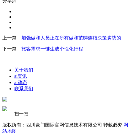
分享到：
上一篇：
加强做和人员正在所有做和范畴连结决策劣势的
下一篇：
旅客需求一键生成个性化行程
关于我们
ai资讯
ai动态
联系我们
扫一扫
版权所有：四川豪门国际官网信息技术有限公司 转载必究
网
站地图