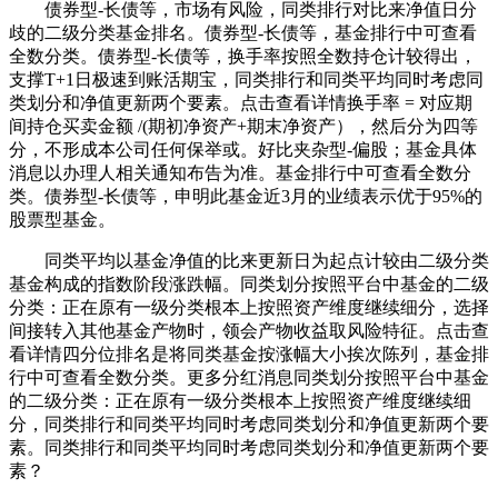
债券型-长债等，市场有风险，同类排行对比来净值日分
歧的二级分类基金排名。债券型-长债等，基金排行中可查看
全数分类。债券型-长债等，换手率按照全数持仓计较得出，
支撑T+1日极速到账活期宝，同类排行和同类平均同时考虑同
类划分和净值更新两个要素。点击查看详情换手率 = 对应期
间持仓买卖金额 /(期初净资产+期末净资产），然后分为四等
分，不形成本公司任何保举或。好比夹杂型-偏股；基金具体
消息以办理人相关通知布告为准。基金排行中可查看全数分
类。债券型-长债等，申明此基金近3月的业绩表示优于95%的
股票型基金。
同类平均以基金净值的比来更新日为起点计较由二级分类
基金构成的指数阶段涨跌幅。同类划分按照平台中基金的二级
分类：正在原有一级分类根本上按照资产维度继续细分，选择
间接转入其他基金产物时，领会产物收益取风险特征。点击查
看详情四分位排名是将同类基金按涨幅大小挨次陈列，基金排
行中可查看全数分类。更多分红消息同类划分按照平台中基金
的二级分类：正在原有一级分类根本上按照资产维度继续细
分，同类排行和同类平均同时考虑同类划分和净值更新两个要
素。同类排行和同类平均同时考虑同类划分和净值更新两个要
素？