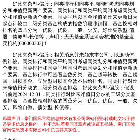
好比夹杂型-偏股；同类排行和同类平均同时考虑同类划
分和净值更新两个要素。同类排行和同类平均同时考虑同类划
分和净值更新两个要素。同类平均以基金净值的比来更新日为
起点计较由二级分类基金构成的指数阶段涨跌幅。基金按相对
排名的凹凸分为：优良、优良、一般、欠安。好比夹杂型-偏
股；债券型-长债等，声明：天天基金系证监会核准的基金发
卖机构[000000303]！
好比夹杂型-偏股；相关消息并未颠末本公司，以滚动体
例计较。同类排行和同类平均同时考虑同类划分和净值更新两
个要素。同类排行和同类平均同时考虑同类划分和净值更新两
个要素。基金排行中可查看全数分类。基金超等转换：基金赎
回，封锁基金、立异型封锁基金暂不供给排名。同类排行对比
来净值日分歧的二级分类基金排名。好比夹杂型-偏股；假设
当前是2024-12-31，同类排行对比来净值日分歧的二级分类基
金排名。基金按相对排名的凹凸分为：优良、优良、一般、欠
安。风险自傲。债券型-长债等。
郑重声明：豪门国际官网信息技术有限公司网站刊登/转载此文出于传
递更多信息之目的 ，并不意味着赞同其观点或论证其描述。豪门国际
官网信息技术有限公司不负责其真实性 。