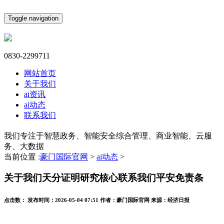
Toggle navigation
0830-2299711
网站首页
关于我们
ai资讯
ai动态
联系我们
我们专注于智慧政务、智能安全综合管理、商业智能、云服
务、大数据
当前位置 :
豪门国际官网
>
ai动态
>
关于我们天分证明研究核心联系我们平安免责条
点击数：
发布时间：
2026-05-04 07:51
作者：
豪门国际官网
来源：
经济日报