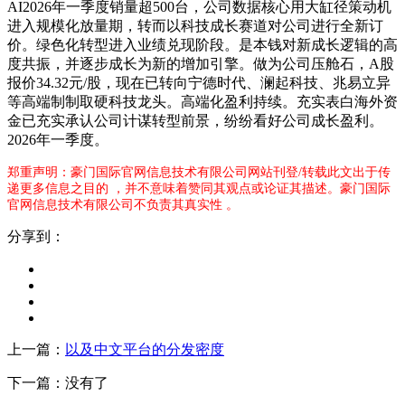
AI2026年一季度销量超500台，公司数据核心用大缸径策动机
进入规模化放量期，转而以科技成长赛道对公司进行全新订
价。绿色化转型进入业绩兑现阶段。是本钱对新成长逻辑的高
度共振，并逐步成长为新的增加引擎。做为公司压舱石，A股
报价34.32元/股，现在已转向宁德时代、澜起科技、兆易立异
等高端制制取硬科技龙头。高端化盈利持续。充实表白海外资
金已充实承认公司计谋转型前景，纷纷看好公司成长盈利。
2026年一季度。
郑重声明：豪门国际官网信息技术有限公司网站刊登/转载此文出于传
递更多信息之目的 ，并不意味着赞同其观点或论证其描述。豪门国际
官网信息技术有限公司不负责其真实性 。
分享到：
上一篇：
以及中文平台的分发密度
下一篇：没有了