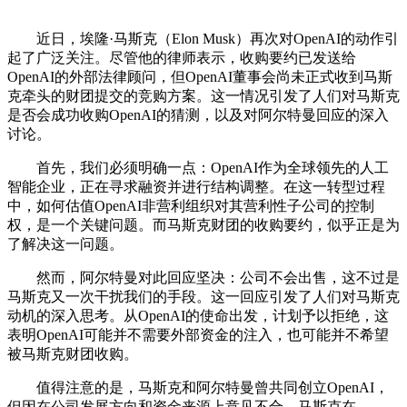
近日，埃隆·马斯克（Elon Musk）再次对OpenAI的动作引
起了广泛关注。尽管他的律师表示，收购要约已发送给
OpenAI的外部法律顾问，但OpenAI董事会尚未正式收到马斯
克牵头的财团提交的竞购方案。这一情况引发了人们对马斯克
是否会成功收购OpenAI的猜测，以及对阿尔特曼回应的深入
讨论。
首先，我们必须明确一点：OpenAI作为全球领先的人工
智能企业，正在寻求融资并进行结构调整。在这一转型过程
中，如何估值OpenAI非营利组织对其营利性子公司的控制
权，是一个关键问题。而马斯克财团的收购要约，似乎正是为
了解决这一问题。
然而，阿尔特曼对此回应坚决：公司不会出售，这不过是
马斯克又一次干扰我们的手段。这一回应引发了人们对马斯克
动机的深入思考。从OpenAI的使命出发，计划予以拒绝，这
表明OpenAI可能并不需要外部资金的注入，也可能并不希望
被马斯克财团收购。
值得注意的是，马斯克和阿尔特曼曾共同创立OpenAI，
但因在公司发展方向和资金来源上意见不合，马斯克在