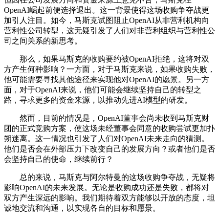
OpenAI崛起前便选择退出。这一背景使得这场收购争夺战更
加引人注目。如今，马斯克试图阻止OpenAI从非营利机构向
营利性公司转型，这无疑引发了人们对非营利组织与营利性公
司之间关系的新思考。
那么，如果马斯克的收购要约被OpenAI拒绝，这将对双
方产生何种影响？一方面，对于马斯克来说，如果收购失败，
他可能需要寻找其他途径来实现他对OpenAI的愿景。另一方
面，对于OpenAI来说，他们可能会继续坚持自己的转型之
路，寻求更多的资金来源，以推动先进AI模型的研发。
然而，目前的情况是，OpenAI董事会尚未收到马斯克财
团的正式竞购方案，使这场未经董事会同意的收购尝试更加扑
朔迷离。这一情况也引发了人们对OpenAI未来走向的猜测。
他们是否会在外部压力下改变自己的发展方向？或者他们是否
会坚持自己的使命，继续前行？
总的来说，马斯克与阿尔特曼的这场收购争夺战，无疑将
影响OpenAI的未来发展。无论是收购成功还是失败，都将对
双方产生深远的影响。我们期待着双方能够以开放的态度，坦
诚地交流和沟通，以实现各自的目标和愿景。