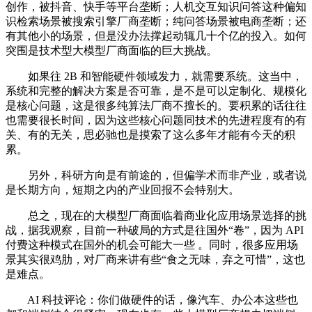
创作，被抖音、快手等平台垄断；人机交互知识问答这种偏知
识检索场景被搜索引擎厂商垄断；纯问答场景被电商垄断；还
有其他小的场景，但是没办法撑起动辄几十个亿的投入。如何
突围是技术型大模型厂商面临的巨大挑战。
如果往 2B 和智能硬件领域发力，就需要系统。这当中，
系统和完整的解决方案是否可靠，是不是可以定制化、规模化
是核心问题，这是很多纯算法厂商不擅长的。要积累的话往往
也需要很长时间，因为这些核心问题同技术的先进程度有的有
关、有的无关，思必驰也是摸索了这么多年才能有今天的积
累。
另外，科研方向是有前途的，但偏学术而非产业，或者说
是长期方向，短期之内的产业回报不会特别大。
总之，现在的大模型厂商面临着商业化应用场景选择的挑
战，据我观察，目前一种破局的方式是往国外“卷”，因为 API
付费这种模式在国外的机会可能大一些 。同时，很多应用场
景其实很鸡肋，对厂商来讲有些“食之无味，弃之可惜”，这也
是难点。
AI 科技评论：你们做硬件的话，像汽车、办公本这些也