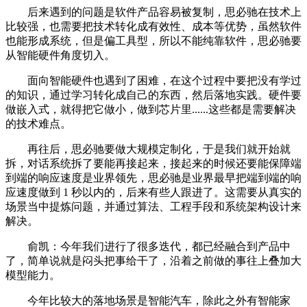
后来遇到的问题是软件产品容易被复制，思必驰在技术上
比较强，也需要把技术转化成有效性、成本等优势，虽然软件
也能形成系统，但是偏工具型，所以不能纯靠软件，思必驰要
从智能硬件角度切入。
面向智能硬件也遇到了困难，在这个过程中要把没有学过
的知识，通过学习转化成自己的东西，然后落地实践。硬件要
做嵌入式，就得把它做小，做到芯片里......这些都是需要解决
的技术难点。
再往后，思必驰要做大规模定制化，于是我们就开始就
拆，对话系统拆了要能再接起来，接起来的时候还要能保障端
到端的响应速度是业界领先，思必驰是业界最早把端到端的响
应速度做到 1 秒以内的，后来有些人跟进了。这需要从真实的
场景当中提炼问题，并通过算法、工程手段和系统架构设计来
解决。
俞凯：今年我们进行了很多迭代，都已经融合到产品中
了，简单说就是闷头把事给干了，沿着之前做的事往上叠加大
模型能力。
今年比较大的落地场景是智能汽车，除此之外有智能家