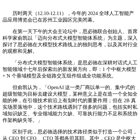
历时两天（12.10-12.11），今年的 2024 全球人工智能产
品应用博览会已在苏州工业园区完美闭幕。
在第一天下午的大会主论坛中，思必驰联合创始人、首席
科学家俞凯以「迈向分布式大模型智能体系统」为主题，深入
探讨了思必驰在大模型技术路线上的独到思考，以及其对行业
的观察和见解。
「分布式大模型智能体系统」是思必驰在深耕对话式人工
智能领域十七年后探索出的新发展方向，即：1 个中枢大模型
+ N 个垂域模型及全链路交互组件组成全功能系统。
但俞凯认为，「OpenAI 这一类厂商以单一的、集中式的
超级智能为目标去建设大模型，某种意义上是在造一个全知全
能的神，在引领技术前沿上有划时代的重要作用；但在 2B 真
实场景落地中，这个技术路线遇到了很多的问题，包括实时私
域知识缺乏、专业领域能力欠缺、可靠执行能力不足和系统协
作架构缺失等。」
区别于此，思必驰选择的技术路径类似于打造一个公司，
从 CEO 到 CFO 、CTO 等都各司其职。其中，CEO 是中枢大