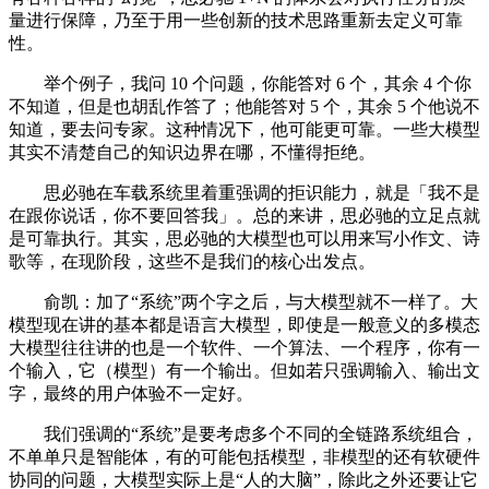
量进行保障，乃至于用一些创新的技术思路重新去定义可靠
性。
举个例子，我问 10 个问题，你能答对 6 个，其余 4 个你
不知道，但是也胡乱作答了；他能答对 5 个，其余 5 个他说不
知道，要去问专家。这种情况下，他可能更可靠。一些大模型
其实不清楚自己的知识边界在哪，不懂得拒绝。
思必驰在车载系统里着重强调的拒识能力，就是「我不是
在跟你说话，你不要回答我」。总的来讲，思必驰的立足点就
是可靠执行。其实，思必驰的大模型也可以用来写小作文、诗
歌等，在现阶段，这些不是我们的核心出发点。
俞凯：加了“系统”两个字之后，与大模型就不一样了。大
模型现在讲的基本都是语言大模型，即使是一般意义的多模态
大模型往往讲的也是一个软件、一个算法、一个程序，你有一
个输入，它（模型）有一个输出。但如若只强调输入、输出文
字，最终的用户体验不一定好。
我们强调的“系统”是要考虑多个不同的全链路系统组合，
不单单只是智能体，有的可能包括模型，非模型的还有软硬件
协同的问题，大模型实际上是“人的大脑”，除此之外还要让它