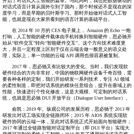
开启了对话式人工智能的篇章。与此同时，我也把数据驱动的
对话式语言计算从国外引到了国内，那个时候还不是现在的深
度学习，而是早期的贝叶斯学习。那时开始做对话式人工智
能，也就是现在大家所看到的语言计算的基础平台。
在 2014 年 10 月的 CES 电子展上， Amazon 的 Echo 一炮
打响，人工智能的硬件载体由手机转换到智能硬件，思必驰开
始从“软件交互”转向“智能硬件交互”。这个方向技术难度更
大，并且一定程度上区别于仅在云端去做一般意义的语义处
理，实际上，单一功能的云端 API 调用也很容易被复制。
2017 年，思必驰又有比较大的变化。当时，我们发现软
硬件结合的方向非常好，中国的物联网硬件设备千奇百怪，需
要各种各样的定制，我们开始研发一系列技术，专注 AI 领域
的柔性制造，即把对话系统的模块任意组合，提升在垂域上的
性能，快速进行个性化修改，这是大规模、可定制的对话系
统，也就是思必驰 DUI 开放平台（Dialogue User Interface）。
俞凯：2019 年。纵观公司的发展历程，思必驰于 2013 年
研发出对话工场实现全链路闭环；2015 年 AIOS 系统实现软
硬件协同的云端一体，至此对话系统正式开始面向智能硬件；
2017 年通过全链路智能对话定制平台（即 DUI 平台）实现大