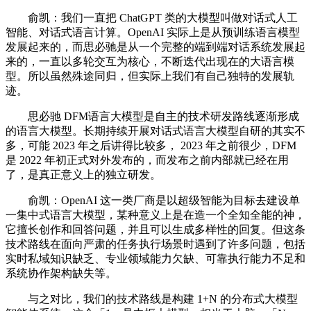
俞凯：我们一直把 ChatGPT 类的大模型叫做对话式人工
智能、对话式语言计算。OpenAI 实际上是从预训练语言模型
发展起来的，而思必驰是从一个完整的端到端对话系统发展起
来的，一直以多轮交互为核心，不断迭代出现在的大语言模
型。所以虽然殊途同归，但实际上我们有自己独特的发展轨
迹。
思必驰 DFM语言大模型是自主的技术研发路线逐渐形成
的语言大模型。长期持续开展对话式语言大模型自研的其实不
多，可能 2023 年之后讲得比较多， 2023 年之前很少，DFM
是 2022 年初正式对外发布的，而发布之前内部就已经在用
了，是真正意义上的独立研发。
俞凯：OpenAI 这一类厂商是以超级智能为目标去建设单
一集中式语言大模型，某种意义上是在造一个全知全能的神，
它擅长创作和回答问题，并且可以生成多样性的回复。但这条
技术路线在面向严肃的任务执行场景时遇到了许多问题，包括
实时私域知识缺乏、专业领域能力欠缺、可靠执行能力不足和
系统协作架构缺失等。
与之对比，我们的技术路线是构建 1+N 的分布式大模型