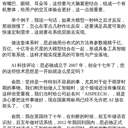
有嘴巴、眼睛、耳朵等，这些要与大脑紧密结合，组成一个有
机整体，给用户的交互体验会更好，这一点很重要。
举个例子，我说一句话，如果大模型一秒钟之后才反应，
那就很慢了，怎么在零点几秒作出反应，还要满足高度可靠的
快速定制需求，这就要在系统层面去实现。
做这套体系时，思必驰用分布式的方法将参数规模千亿、
百亿、十亿等全尺度的大模型结合在一起，形成具备工具智能
的可靠系统，这样才能实现更高的可靠性与产业落地。
AI 科技评论：思必驰成立于 2007 年，创业十七年了，您
的这些技术思想是一开始就这么坚定吗？
俞凯：坚持是一件特别不容易的事，尤其对于处于萌芽时
期的事物。我们刚开始做人工智能时，这个领域还没有像现在
这样倍受重视，我们当时给公司起名叫「AISPEECH」，就是
决心要把这件事做好，现在国家商标局已经不允许把 AI 放在
前头了。（笑）
俞凯：我在英国待了十年，在剑桥的时候，前五年做语音
识别，后五年做对话系统，2012 年我回到国内，思必驰正式