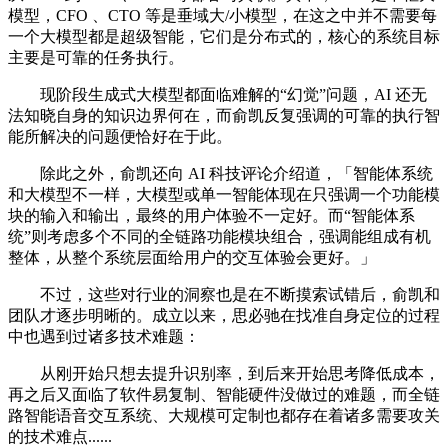
模型，CFO 、CTO 等是垂域大/小模型，在这之中并不需要每
一个大模型都是超级智能，它们是分布式的，核心的系统目标
主要是可靠的任务执行。
现阶段生成式大模型都面临难解的“幻觉”问题，AI 还无
法知晓自身的知识边界何在，而俞凯反复强调的可靠的执行智
能所解决的问题便恰好在于此。
除此之外，俞凯还向 AI 科技评论介绍道，「智能体系统
和大模型不一样，大模型或单一智能体现在只强调一个功能模
块的输入和输出，最终的用户体验不一定好。而“智能体系
统”则考虑多个不同的全链路功能模块组合，强调能组成有机
整体，从整个系统层面给用户的交互体验会更好。」
不过，这些对行业的洞察也是在不断摸索试错后，俞凯和
团队才逐步明晰的。成立以来，思必驰在找准自身定位的过程
中也遇到过诸多技术难题：
从刚开始只想去提升识别率，到后来开始思考降低成本，
再之后又面临了软件易复制、智能硬件没做过的难题，而全链
路智能语音交互系统、大规模可定制也都存在着诸多需要攻关
的技术难点......