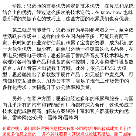
俞凯：思必驰的首要优势肯定是技术优势，在算法和系统
结合上的优势。经过这么多次的技术迭代，在 know-how 也就
是所谓的关键节点的技巧上，这些方面的积累我们也有优势。
第二就是智能硬件，思必驰作为早期参与者之一，至今依
然活跃在市场中，这样的企业在国内并不多，可能只有两三
家。长时间的行业深耕使我们积累了宝贵的资源，成为我们的
一大竞争优势。极少有厂商像思必驰一样覆盖这么多品类，在
家电及消费电子领域，思必驰基于智能语音交互技术和芯片，
实现对各种智能产品和设备的实时控制，接入各类硬件设备数
亿台，AI语音芯片出货数千万颗。此外，依托 DFM-2 大模
型，思必驰推出了多款数字硬件产品，如无感扩声麦克风、可
感知和交互摄像头、AI办公本等，满足了现代工作场景中的
多样化需求，大幅提升了办公效率和质量。
另外，在客户方面，思必驰经过多年的积累和服务，与国
内几乎所有的汽车和智能硬件厂商都有深入合作，这也形成了
技术适配成熟度高、解决方案经验丰富和客户群基数大的优
势。雷峰网(公众号：雷峰网)雷峰网
郑重声明：豪门国际官网信息技术有限公司网站刊登/转载此文出于传
递更多信息之目的 ，并不意味着赞同其观点或论证其描述。豪门国际