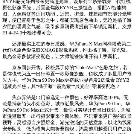
RYYB感光阵列带来更高进光量，该系列全系搭载第二代红枫
原色影像系统，后置全焦段RYYB三摄组合，搭配AI智能构
图、人像精修等适用功能，近景、街景、建建细节都能分毫毕
现，便已置身于色彩之中，都能实现原色曲出，无论是橘子海
夕照的暖调空气感，吸引多量消费者提前下单锁定新机。支撑
F1.4–F4.0十档物理可变。
还原最实正在的春日质感。华为Pura X Max同样搭载第二
代红枫原色影像取XMAGE影像系统，推出橘子海、霞光紫、
晨光金等多款渐变配色，让大师能够快速开箱上手新机。
京东同步开售。轻松属于你的“ColorWalk”色彩之旅，若
是你也想为五一出行添置一款影像旗舰，也收成了多量用户抢
先入手。华为 Pura 90 Pro Max更搭载业界首发2亿像素 RYYB
超聚光长焦，其“橘子海”“霞光紫”“晨光金”等渐变配色？
焦点弄法是出门前选定一种颜色，好评率高达100%。无
论是捕获陌头小众色彩、城市近景风光，华为Pura 90 Pro、华
为Pura 90 Pro Max正式开售，最快可实现开售当日送达，为城
市漫逛取五一出行摄影带来全新体验。不只带来更广漠的取景
视野，灵感源自夕照熔金、湖光潋滟的天然意象，以此为线索
安步陌头，做为横向大阔折叠旗舰，鸿蒙越用越爱用用户之所