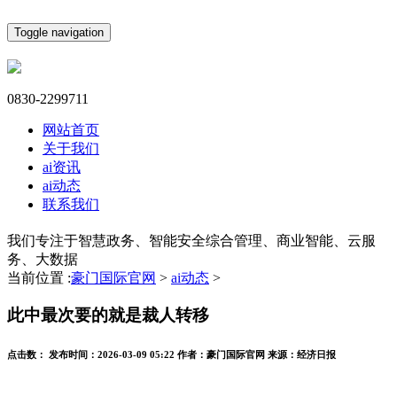
Toggle navigation
0830-2299711
网站首页
关于我们
ai资讯
ai动态
联系我们
我们专注于智慧政务、智能安全综合管理、商业智能、云服
务、大数据
当前位置 :
豪门国际官网
>
ai动态
>
此中最次要的就是裁人转移
点击数：
发布时间：
2026-03-09 05:22
作者：
豪门国际官网
来源：
经济日报