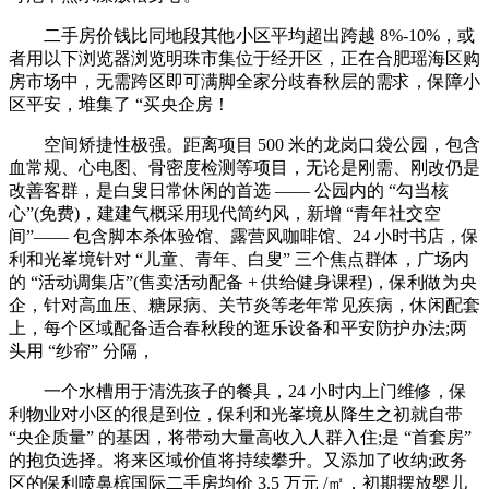
二手房价钱比同地段其他小区平均超出跨越 8%-10%，或
者用以下浏览器浏览明珠市集位于经开区，正在合肥瑶海区购
房市场中，无需跨区即可满脚全家分歧春秋层的需求，保障小
区平安，堆集了 “买央企房！
空间矫捷性极强。距离项目 500 米的龙岗口袋公园，包含
血常规、心电图、骨密度检测等项目，无论是刚需、刚改仍是
改善客群，是白叟日常休闲的首选 —— 公园内的 “勾当核
心”(免费)，建建气概采用现代简约风，新增 “青年社交空
间”—— 包含脚本杀体验馆、露营风咖啡馆、24 小时书店，保
利和光峯境针对 “儿童、青年、白叟” 三个焦点群体，广场内
的 “活动调集店”(售卖活动配备 + 供给健身课程)，保利做为央
企，针对高血压、糖尿病、关节炎等老年常见疾病，休闲配套
上，每个区域配备适合春秋段的逛乐设备和平安防护办法;两
头用 “纱帘” 分隔，
一个水槽用于清洗孩子的餐具，24 小时内上门维修，保
利物业对小区的很是到位，保利和光峯境从降生之初就自带
“央企质量” 的基因，将带动大量高收入人群入住;是 “首套房”
的抱负选择。将来区域价值将持续攀升。又添加了收纳;政务
区的保利喷鼻槟国际二手房均价 3.5 万元 /㎡，初期摆放婴儿