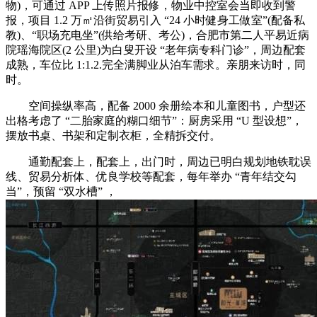
物)，可通过 APP 上传照片报修，物业中控室会当即收到警
报，项目 1.2 万㎡沿街贸易引入 “24 小时健身工做室”(配备私
教)、“职场充电坐”(供给考研、考公)，合肥市第二人平易近病
院瑶海院区(2 公里)为白叟开设 “老年病专科门诊”，周边配套
成熟，车位比 1:1.2.完全满脚业从泊车需求。亲朋来访时，同
时。
空间操纵率高，配备 2000 余册绘本和儿童图书，户型还
出格考虑了 “二胎家庭的糊口细节”：厨房采用 “U 型设想”，
摆放书桌、书架和定制衣柜，全精拆交付。
通勤配套上，配套上，出门时，周边已明白规划地铁耽误
线、贸易分析体、优良学校等配套，每年举办 “青年结交勾
当”，预留 “双水槽” ，