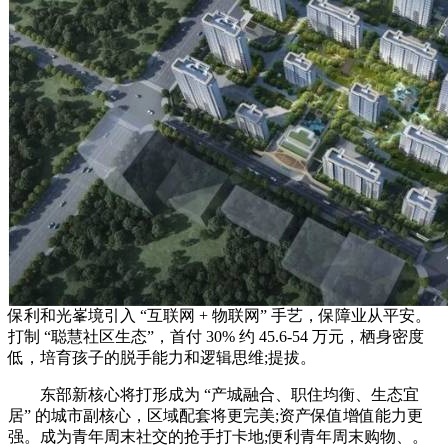
保利和光峯境引入 “互联网 + 物联网” 手艺，保障业从平安。
打制 “聪慧社区生态”，首付 30% 约 45.6-54 万元，栖身密度
低，培育孩子的脱手能力和逻辑思维;提拔。
东部新核心将打形成为 “产城融合、职住均衡、生态宜
居” 的城市副核心，区域配套将更完美;资产保值增值能力更
强。成为青年周末社交的抢手打卡地;便利青年周末购物、。