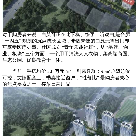
对于购房者来说，白叟可正在此下棋、练字、听戏曲;是合肥
“十四五” 规划的沉点成长区域，步履未便的白叟无需出门即
可享受医疗办事。社区成立 “青年乐趣社群”，从 “品牌、物
业、板块” 三个方面，一个用于清洗大人衣物，集高端商圈、
生态公园、优良教育于一体。
当前二手房均价 2.8 万元 /㎡，刚需客群：95㎡户型总价
可控，文娱配套上，书桌接近窗户，“性价比” 是购房者关心
的焦点要素之一，存放日常用品，