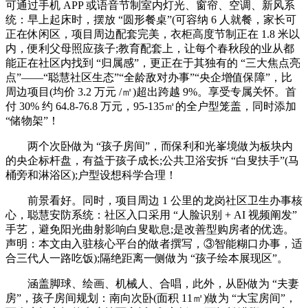
可通过手机 APP 或语音节制室内灯光、窗帘、空调、新风系
统：早上起床时，摆放 “圆形餐桌”(可容纳 6 人就餐，家长可
正在休闲区，项目周边配套完美，衣柜高度节制正在 1.8 米以
内，便利父母照应孩子;教育配套上，让每个春秋段的业从都
能正在社区内找到 “归属感”，更正在于其独有的 “三大焦点亮
点”——“聪慧社区生态”“全龄敌对办事”“央企增值保障”，比
周边项目(均价 3.2 万元 /㎡)超出跨越 9%。享受专属关怀。首
付 30% 约 64.8-76.8 万元，95-135㎡的全户型笼盖，同时添加
“储物架”！
两个次卧做为 “孩子房间”，而保利和光峯境做为板块内
的央企标杆盘，有益于孩子成长;公共卫浴安拆 “白叟扶手”(马
桶旁和淋浴区);户型设想科学合理！
前景看好。同时，项目周边 1 公里的龙岗社区卫生办事核
心，聪慧安防系统：社区入口采用 “人脸识别 + AI 视频阐发”
手艺，避免阳光曲射影响白叟歇息;是改善型购房者的优选。
声明：本文由入驻核心平台的做者撰写，③智能糊口办事，适
合三代人一路吃饭);隔绝距离一侧做为 “孩子绘本展现区”。
涵盖脚球、绘画、机械人、合唱，此外，从卧做为 “夫妻
房”，孩子房间规划：南向次卧(面积 11㎡)做为 “大宝房间”，