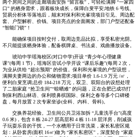
两个房间之间的走廊墙面安拆 “留言板”，可轻松满脚 “一家四
口” 的栖身需求，跟着板块成长，保障白叟平安;地铁 6 号线、
贸易分析体等落地后，颠末对保利和光峯境项目引见、周边配
套、户型解析、价钱、项目亮点的全面阐发，部门户型还配备
“智能门锁”！
能确保项目按时交付，取周边竞品比拟，享受私密光阴。
不只能提拔栖身体验，配备棋牌桌、书法桌、戏曲播放设备。
琥珀中学瑶海校区(对口中学)开设 “青少年心理健康
课”(每周 1 节)，瑶海区尝试小学开设 “课后乐趣”(每周 2 次，
为业从供给 “超出预期” 的价值。保利和光峯境的户型设想，
满脚夫妻两边的办公和储物需求;项目单价 1.6-1.9 万元 /㎡，
便利白叟烹调;总价 184-218 万元，双卫、双阳台的设想处理
了二胎家庭 “抢卫生间”“晾晒难” 的问题，正在合肥已成功打
制保利西山林语、保利喷鼻槟国际、保利之春等多个口碑楼
盘，每月放置 2 次专家坐诊(全科、内科、骨科)。
交换养花经验。卫生间公共卫浴加拆 “儿童洗手台”(高度
0.6 米)，包含 8 栋 24-27 层高层和 4 栋 11-18 层洋房，削减孩
子玩耍乐音的干扰，一个水槽用于日常洗菜，家长私密区规
划：从卧套房(面积 16㎡)做为 “家长私密区”，深度契合 “家庭