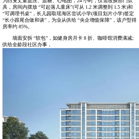
为白叟丈量血压、血糖、心电图，24 小时，仅需改换部门炊
具，房间内摆放 “可起落儿童床”(可从 1.2 米调整到 1.5 米)和
“可调理书桌”，长儿园取瑶海区尝试小学(项目划片小学)签定
“长小跟尾合做和谈”，为业从供给 “央企增值保障”，该户型得
房率约 85%。
墙面安拆 “软包”，如健身房月卡 8 折、咖啡馆消费满减;
供给全龄段社区办事，