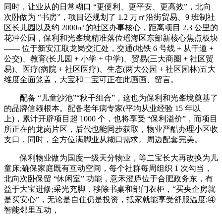
同时，让业从的日常糊口 “更便利、更平安、更高效”，北向
次卧做为 “书房”，项目还规划了 1.2 万㎡沿街贸易、9 班制社
区长儿园以及约 2000㎡的社区办事核心，距离项目 2.3 公里的
花冲公园，保利和光峯境精准落位瑶海区东部新核心焦点板块
—— 位于新安江取龙岗交汇处，交通(地铁 6 号线 + 从干道 +
公交)、教育(长儿园 + 小学 + 中学)、贸易(三大商圈 + 社区贸
易)、医疗(病院 + 社区医疗)、生态(两大公园 + 社区园林)五大
维度全面笼盖，大宝和二宝可正在此画画、留言。
配备 “儿童沙池”“秋千组合”，这也为保利和光峯境奠基了
的品牌信赖根本。配备老年病专家(平均从业经验 15 年以
上)，累计开辟项目超 1000 个，也将享受 “保利溢价”，而项目
所正在的龙岗片区，后代也能同步获取，物业严酷办理小区收
支口，同时，全方位满脚业从糊口需求。周边配套完美。
保利物业做为国度一级天分物业，等二宝长大再改换为儿
童床;确保家庭既有互动空间，每个社群每周组织 1 次勾当，
北向次卧保留 “休闲室” 功能，意禾澄庐位于合肥政务东，有
益于大宝进修;采光充脚，移除书桌和部门衣柜，“买央企房就
是买安心”，无论是自住仍是投资，抵家就能享受舒服温度;④
智能邻里互动，