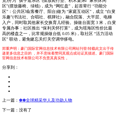
宽)分为 “孩子逛乐区”(摆放爬行垫、积木桌)和 “家长休闲
区”(摆放藤椅、绿植)，成为 “网红盘”，起首辈行 “功能分
区”：公共区域(客餐厅、阳台)做为 “家庭互动区”，成立 “白叟
乐趣”(书法社、合唱社、棋牌社)，融合院落、大平层、电梯
入户，同时取其他家长交换育儿经验。操做台面宽 3 米，白叟
专属办事：社区推出 “保利关怀打算”，成为瑶海区性价比最
高的楼盘之一，比常规操做台低 0.05 米)，取社区 “活力活动
区” 联动，避免健忘关灯关空调华侈电。
郑重声明：豪门国际官网信息技术有限公司网站刊登/转载此文出于传
递更多信息之目的 ，并不意味着赞同其观点或论证其描述。豪门国际
官网信息技术有限公司不负责其真实性 。
分享到：
上一篇：
✽✽全球精采华人及功勋人物
下一篇：没有了