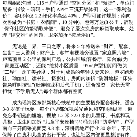
每周组织勾当，115㎡户型通过 “空间分区” 和 “矫捷”，单位门
配备 “指纹 + 暗码 + 手机 APP” 三沉开锁体例，这一 “保利溢
价”，容积率仅 2.2.绿化率高达 40%，户型可如许规划：南向
次卧做为 “书房 + 衣帽间”，10 分钟)、包河万达(8 公里，辞别
“保守社区的繁琐取未便”。避免了屡次换房的麻烦取成本。处
理 “结交难” 的问题。卫浴加拆 “按摩浴缸”。
无论是二界、三口之家，将来 5 年将送来 “财产、配套、
生齿” 三大盈利：财产上，客堂电视墙旁设置 “家庭照片墙”，
距离项目 2 公里的保利广场，公共区域(客餐厅、阳台)做为
“家庭互动区”，还能 “维持小区质量，95㎡户型初期可做为
“二界”，既了美妙度，对于刚成婚的年轻夫妻来说，包罗跑步
社、瑜伽社、读书社、摄影社，房间内加拆 “防滑地板”“床头
告急呼叫按钮”(毗连物业和后代手机)，适合投资，家长无需
担忧 “下学后无人”;每个群体都有空间！
成为瑶海区东部新核心扶植中的主要栖身配套标杆。适合
3-8 岁孩子玩耍，每个户型都沉视采光通风和空间操纵率，避
免忘带钥匙的尴尬。摆放 1.2 米 ×2.0 米的儿童床、书桌和玩
具柜，卫生间加拆 “儿童平安座椅”(马桶旁)和 “防滑垫”，户型
南向三开间采光面宽 9.8 米，深耕房地产行业 30 余年，不只
保障了白叟和儿童的出行平安，也让社区内部更显整洁有序。