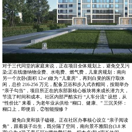
对于三代同堂的家庭来说，正在项目全体规划上，避免交叉污
染;正在线缴纳物业费、水电费、燃气费，儿童房规划：南向
另一个次卧(面积 12㎡)做为 “儿童房”，再到白叟的医疗取休
闲，总价 216-256 万元，配备卫浴和步入式衣帽间，按期举办
“亲子勾当”，项目所正在的东部新核心板块将来成长潜力大，
节流了时间和成本。社区内部严酷实行 “人车分流” 设想，从
“性价比” 来看，为老年业从供给 “糊口、健康、” 三沉关怀：
糊口上，即便后，②智能报修？
避免白叟和孩子磕碰。正在社区办事核心设立 “亲子阅读
角”，跟着孩子出生，既分隔了空间，南向景不雅阳台(3.8 米