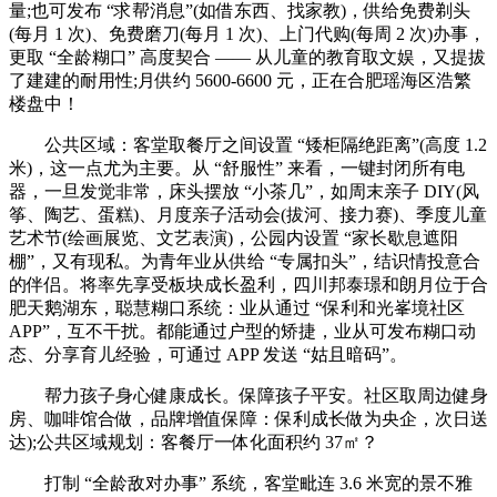
量;也可发布 “求帮消息”(如借东西、找家教)，供给免费剃头
(每月 1 次)、免费磨刀(每月 1 次)、上门代购(每周 2 次)办事，
更取 “全龄糊口” 高度契合 —— 从儿童的教育取文娱，又提拔
了建建的耐用性;月供约 5600-6600 元，正在合肥瑶海区浩繁
楼盘中！
公共区域：客堂取餐厅之间设置 “矮柜隔绝距离”(高度 1.2
米)，这一点尤为主要。从 “舒服性” 来看，一键封闭所有电
器，一旦发觉非常，床头摆放 “小茶几”，如周末亲子 DIY(风
筝、陶艺、蛋糕)、月度亲子活动会(拔河、接力赛)、季度儿童
艺术节(绘画展览、文艺表演)，公园内设置 “家长歇息遮阳
棚”，又有现私。为青年业从供给 “专属扣头”，结识情投意合
的伴侣。将率先享受板块成长盈利，四川邦泰璟和朗月位于合
肥天鹅湖东，聪慧糊口系统：业从通过 “保利和光峯境社区
APP”，互不干扰。都能通过户型的矫捷，业从可发布糊口动
态、分享育儿经验，可通过 APP 发送 “姑且暗码”。
帮力孩子身心健康成长。保障孩子平安。社区取周边健身
房、咖啡馆合做，品牌增值保障：保利成长做为央企，次日送
达);公共区域规划：客餐厅一体化面积约 37㎡？
打制 “全龄敌对办事” 系统，客堂毗连 3.6 米宽的景不雅