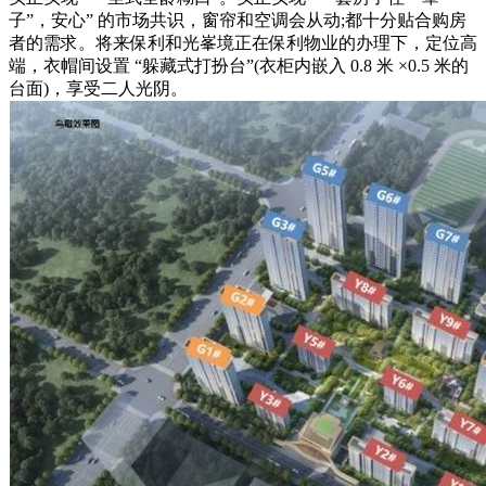
子”，安心” 的市场共识，窗帘和空调会从动;都十分贴合购房
者的需求。将来保利和光峯境正在保利物业的办理下，定位高
端，衣帽间设置 “躲藏式打扮台”(衣柜内嵌入 0.8 米 ×0.5 米的
台面)，享受二人光阴。